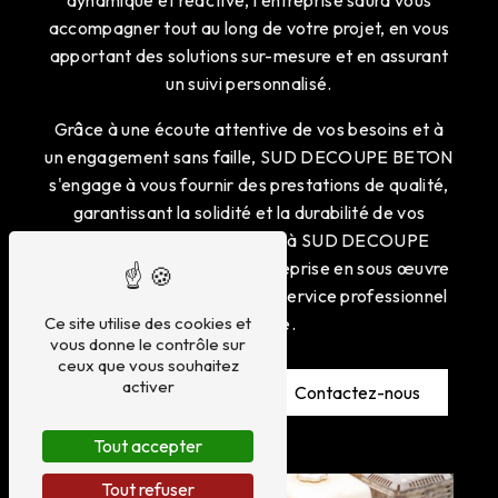
accompagner tout au long de votre projet, en vous
apportant des solutions sur-mesure et en assurant
un suivi personnalisé.
Grâce à une écoute attentive de vos besoins et à
un engagement sans faille, SUD DECOUPE BETON
s'engage à vous fournir des prestations de qualité,
garantissant la solidité et la durabilité de vos
ouvrages. Faites confiance à SUD DECOUPE
BETON pour vos travaux de reprise en sous œuvre
à Béziers, et bénéficiez d'un service professionnel
et efficace.
Ce site utilise des cookies et
vous donne le contrôle sur
ceux que vous souhaitez
activer
En savoir plus
Contactez-nous
Tout accepter
Tout refuser