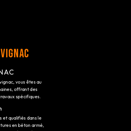
uvignac
GNAC
vignac, vous êtes au
ines, offrant des
travaux spécifiques.
n
t qualifiés dans le
ctures en béton armé,