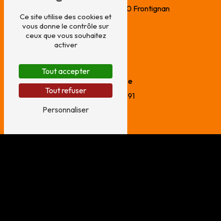
34 Av. des Viviers
34110 Frontignan
Ce site utilise des cookies et
vous donne le contrôle sur
ceux que vous souhaitez
activer
Tout accepter
Téléphone
Tout refuser
06 10 82 37 91
Personnaliser
E-mail
suddecoupe@yahoo.fr